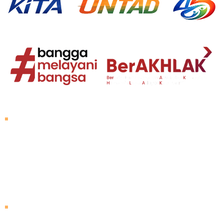
About Untad
Rector's Speech
Vision and Mission
Untad History
Leader of University
Visiting Untad