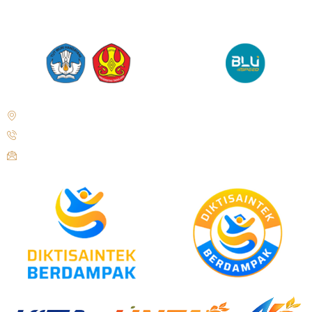
Jl. Soekarno Hatta No. KM. 9, Tondo, District. Mantikulore, Palu City,
Central Sulawesi 94148
+62 821-9497-8310 ( WhatsApp )
humas@untad.ac.id
humasuntad@gmail.com