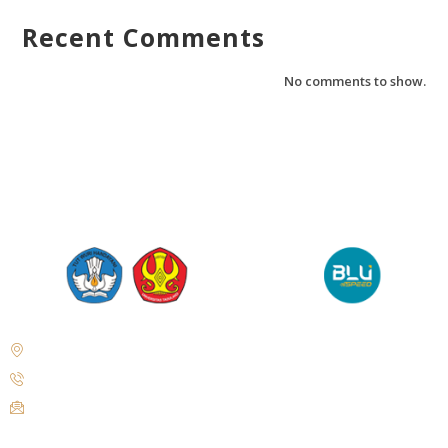
Recent Comments
No comments to show.
Jl. Soekarno Hatta No. KM. 9, Tondo, District. Mantikulore, Palu City,
Central Sulawesi 94148
+62 821-9497-8310 ( WhatsApp )
humas@untad.ac.id
humasuntad@gmail.com