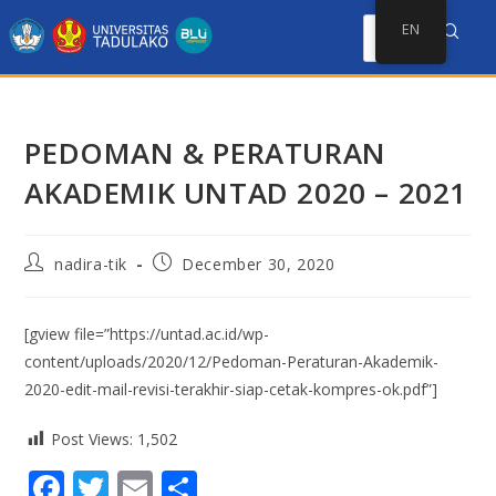
EN
PEDOMAN & PERATURAN
AKADEMIK UNTAD 2020 – 2021
nadira-tik
December 30, 2020
[gview file=”https://untad.ac.id/wp-
content/uploads/2020/12/Pedoman-Peraturan-Akademik-
2020-edit-mail-revisi-terakhir-siap-cetak-kompres-ok.pdf”]
Post Views:
1,502
F
T
E
S