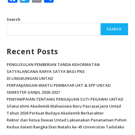
ac
w
m
h
e
itt
ai
ar
Search
b
er
l
e
SEARCH
o
o
Recent Posts
k
PENGUSULAN PEMBERIAN TANDA KEHORMATAN
SATYALANCANA KARYA SATYA BAGI PNS
DI LINGKUNGAN UNTAD
PERPANJANGAN WAKTU PEMBAYAR UKT & SPP UNTAD
SEMESTER GANJIL 2026-2027
PENYAMPAIAN TENTANG PENGAJUAN CUTI PEGAWAI UNTAD
Silaturahmi Akademik Mahasiswa Baru Pascasarjana Untad
Tahun 2026 Perkuat Budaya Akademik Berkarakter
Rektor dan Ketua Dewas Untad Laksanakan Penanaman Pohon
Kedua dalam Rangka Dies Natalis ke-45 Universitas Tadulako