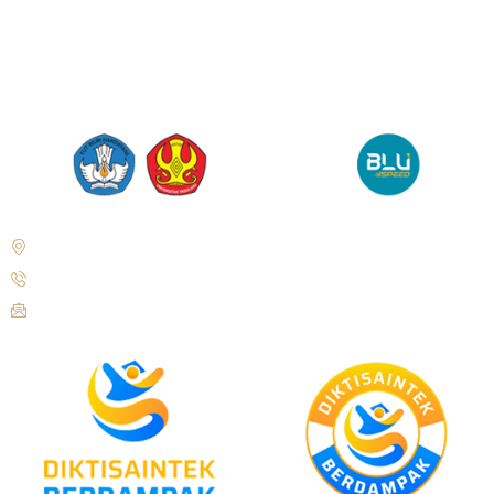
Jl. Soekarno Hatta No. KM. 9, Tondo, District. Mantikulore, Palu City,
Central Sulawesi 94148
+62 821-9497-8310 ( WhatsApp )
humas@untad.ac.id
humasuntad@gmail.com