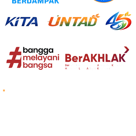
About Untad
Rector's Speech
Vision and Mission
Untad History
Leader of University