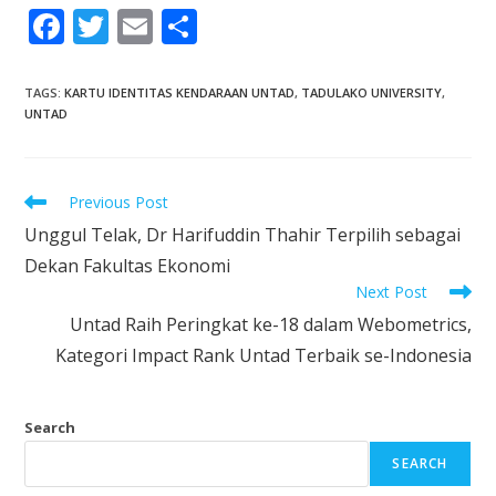
F
T
E
S
ac
w
m
h
e
itt
ai
ar
TAGS
:
KARTU IDENTITAS KENDARAAN UNTAD
,
TADULAKO UNIVERSITY
,
UNTAD
b
er
l
e
o
o
Previous Post
k
Unggul Telak, Dr Harifuddin Thahir Terpilih sebagai
Dekan Fakultas Ekonomi
Next Post
Untad Raih Peringkat ke-18 dalam Webometrics,
Kategori Impact Rank Untad Terbaik se-Indonesia
Search
SEARCH